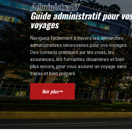
Administratif
Guide administratif pour vo
eaux horaires mondiaux : Comment organiser une
ernationale sans perdre le fil
voyages
fuseaux horaires joue un rôle fondamental dans notre monde
 planification...
Naviguez facilement à travers les démarches
administratives nécessaires pour vos voyages.
Des conseils pratiques sur les visas, les
assurances, les formalités douanières et bien
plus encore, pour vous assurer un voyage sans
tracas et bien préparé.
Voir plus