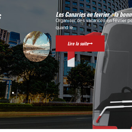
s
Les Canaries en fevrier : la bon
Organiser des vacances en février peu
quand le...
Lire la suite