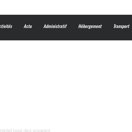
ctivités
Actu
Administratif
Hébergement
Transport
s chez vous
complet pour des voyages