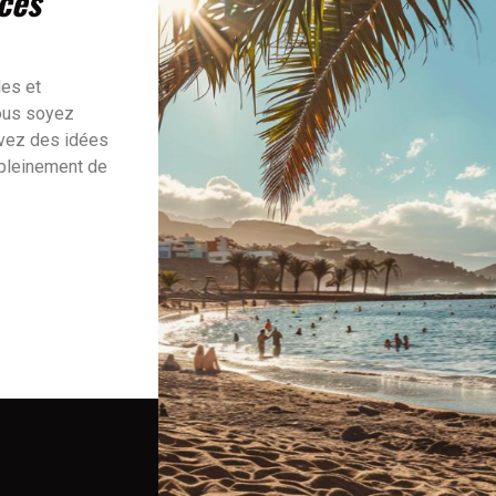
ces
les et
vous soyez
uvez des idées
 pleinement de